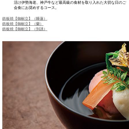
活け伊勢海老、神戸牛など最高級の食材を取り入れた大切な日のご
会食にお奨めするコース。
鉄板焼【御献立】（睡蓮）
鉄板焼【御献立】（蘭）
鉄板焼【御献立】（別誂）