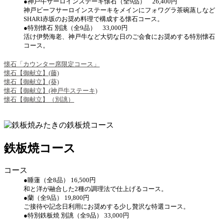
●神戸牛サーロインステーキ懐石（全9品） 26,400円
神戸ビーフサーロインステーキをメインにフォワグラ茶碗蒸しなど
SHARI赤坂のお奨め料理で構成する懐石コース。
●特別懐石 別誂（全9品） 33,000円
活け伊勢海老、神戸牛など大切な日のご会食にお奨めする特別懐石
コース。
懐石「カウンター席限定コース」
懐石【御献立】(藤)
懐石【御献立】(葵)
懐石【御献立】(神戸牛ステーキ)
懐石【御献立】（別誂）
鉄板焼コース
コース
●睡蓮（全8品） 16,500円
和と洋が融合した2種の調理法で仕上げるコース。
●蘭（全9品） 19,800円
ご接待や記念日利用にお奨めする少し贅沢な特選コース。
●特別鉄板焼 別誂（全9品） 33,000円