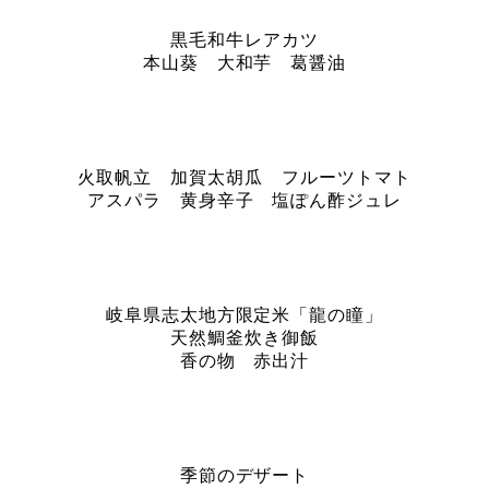
黒毛和牛レアカツ
本山葵 大和芋 葛醤油
火取帆立 加賀太胡瓜 フルーツトマト
アスパラ 黄身辛子 塩ぽん酢ジュレ
岐阜県志太地方限定米「龍の瞳」
天然鯛釜炊き御飯
香の物 赤出汁
季節のデザート