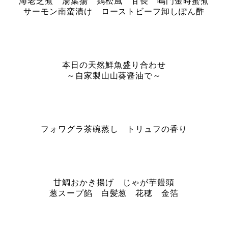
海老芝煮 湯葉揚 鶏松風 甘長 鳴門金時蜜煮
サーモン南蛮漬け ローストビーフ卸しぽん酢
本日の天然鮮魚盛り合わせ
～自家製山山葵醤油で～
フォワグラ茶碗蒸し トリュフの香り
甘鯛おかき揚げ じゃが芋饅頭
葱スープ餡 白髪葱 花穂 金箔