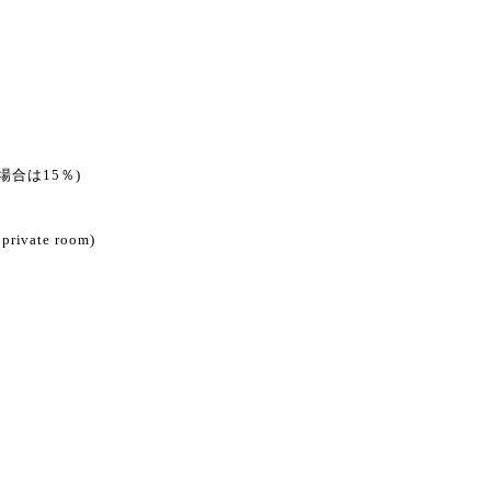
合は15％)
 private room)