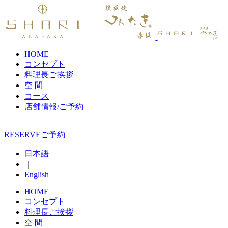
HOME
コンセプト
料理長ご挨拶
空 間
コース
店舗情報/ご予約
RESERVE
ご予約
日本語
｜
English
HOME
コンセプト
料理長ご挨拶
空 間